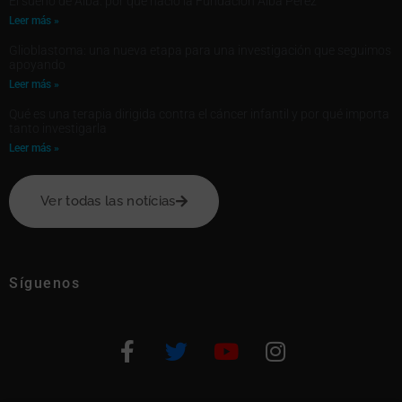
El sueño de Alba: por qué nació la Fundación Alba Pérez
Leer más »
Glioblastoma: una nueva etapa para una investigación que seguimos
apoyando
Leer más »
Qué es una terapia dirigida contra el cáncer infantil y por qué importa
tanto investigarla
Leer más »
Ver todas las notícias
Síguenos