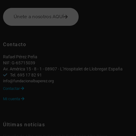
Únete a nosotros AQUÍ
Contacto
Rafael Pérez Peña
NIF: G-65715039
Av. América 15 - 8 - 1 - 08907 - L’Hospitalet de Llobregat España
Tel. 695 17 82 91
info@fundacionalbaperez.org
Contactar

Mi cuenta

Últimas notícias