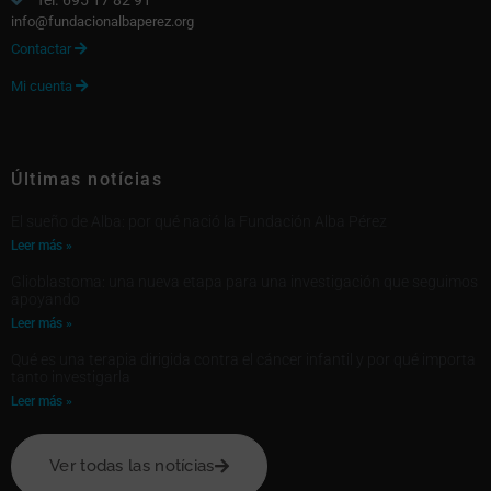
Tel. 695 17 82 91
info@fundacionalbaperez.org
Contactar

Mi cuenta

Últimas notícias
El sueño de Alba: por qué nació la Fundación Alba Pérez
Leer más »
Glioblastoma: una nueva etapa para una investigación que seguimos
apoyando
Leer más »
Qué es una terapia dirigida contra el cáncer infantil y por qué importa
tanto investigarla
Leer más »
Ver todas las notícias