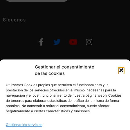
Síguenos
Gestionar el consentimiento
Otras formas de ayudar
de las cookies
Utilizamos Cookies propias que permiten el funcionamiento y la
prestación de los servicios ofrecidos en el mismo, necesarias para la
navegación y el buen funcionamiento de nuestra página web y Cookies
de terceros para elaborar estadísticas del tráfico de la misma de forma
anónima. No consentir o retirar el consentimiento, puede afectar
© 2020, Fundación Alba Pérez. All Rights Reserved
negativamente a ciertas características y funciones.
Aviso legal
Gestionar los servicios