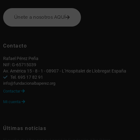
Únete a nosotros AQUÍ
Contacto
Rafael Pérez Peña
NIF: G-65715039
Av. América 15 - 8 - 1 - 08907 - L’Hospitalet de Llobregat España
Tel. 695 17 82 91
info@fundacionalbaperez.org
Contactar

Mi cuenta

Últimas notícias