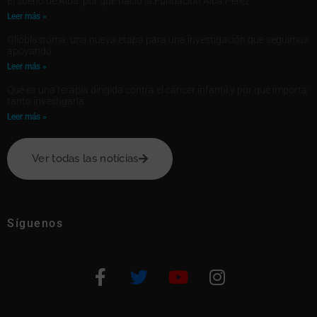
El sueño de Alba: por qué nació la Fundación Alba Pérez
Leer más »
Glioblastoma: una nueva etapa para una investigación que seguimos
apoyando
Leer más »
Qué es una terapia dirigida contra el cáncer infantil y por qué importa
tanto investigarla
Leer más »
Ver todas las notícias
Síguenos