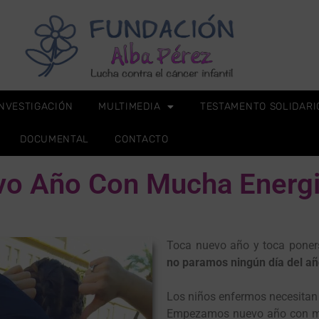
INVESTIGACIÓN
MULTIMEDIA
TESTAMENTO SOLIDARI
DOCUMENTAL
CONTACTO
vo Año Con Mucha Energ
Toca nuevo año y toca poners
no paramos ningún día del a
Los niños enfermos necesitan 
Empezamos nuevo año con má