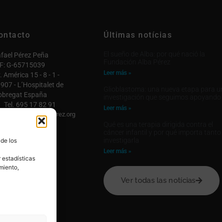
ontacto
Últimas notícias
El sueño de Alba: por qué nació la
fael Pérez Peña
Fundación Alba Pérez
F: G-65715039
Leer más »
. América 15 - 8 - 1 -
907 - L’Hospitalet de
Glioblastoma: una nueva etapa para u
obregat España
investigación que seguimos apoyando
Tel. 695 17 82 91
Leer más »
fo@fundacionalbaperez.org
Qué es una terapia dirigida contra el
ntactar

cáncer infantil y por qué importa tanto
investigarla
 de los
 cuenta

Leer más »
 estadísticas
miento,
Ver todas las notícias