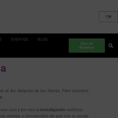
0
O
EVENTOS
BLOG
Haz un
donativo
ia
e al día después de las fiestas. Pero nosotros
ño
.
una cura y por eso la
investigación
continua.
s energía y convencidos de que con tu ayuda