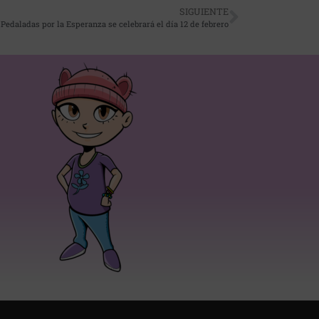
SIGUIENTE
edaladas por la Esperanza se celebrará el día 12 de febrero