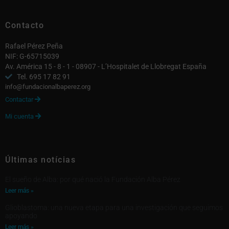
Contacto
Rafael Pérez Peña
NIF: G-65715039
Av. América 15 - 8 - 1 - 08907 - L’Hospitalet de Llobregat España
Tel. 695 17 82 91
info@fundacionalbaperez.org
Contactar

Mi cuenta

Últimas notícias
El sueño de Alba: por qué nació la Fundación Alba Pérez
Leer más »
Glioblastoma: una nueva etapa para una investigación que seguimos
apoyando
Leer más »