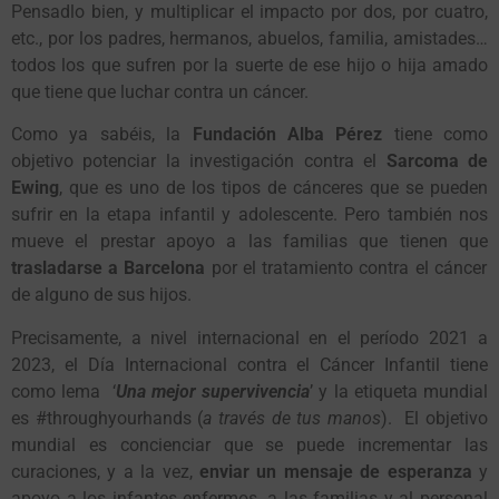
Pensadlo bien, y multiplicar el impacto por dos, por cuatro,
etc., por los padres, hermanos, abuelos, familia, amistades…
todos los que sufren por la suerte de ese hijo o hija amado
que tiene que luchar contra un cáncer.
Como ya sabéis, la
Fundación Alba Pérez
tiene como
objetivo potenciar la investigación contra el
Sarcoma de
Ewing
, que es uno de los tipos de cánceres que se pueden
sufrir en la etapa infantil y adolescente. Pero también nos
mueve el prestar apoyo a las familias que tienen que
trasladarse a Barcelona
por el tratamiento contra el cáncer
de alguno de sus hijos.
Precisamente, a nivel internacional en el período 2021 a
2023, el Día Internacional contra el Cáncer Infantil tiene
como lema ‘
Una mejor supervivencia
’ y la etiqueta mundial
es #throughyourhands (
a través de tus manos
). El objetivo
mundial es concienciar que se puede incrementar las
curaciones, y a la vez,
enviar un mensaje de esperanza
y
apoyo a los infantes enfermos, a las familias y al personal