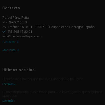
Contacto
Rafael Pérez Peña
NIF: G-65715039
Av. América 15 - 8 - 1 - 08907 - L’Hospitalet de Llobregat España
Tel. 695 17 82 91
info@fundacionalbaperez.org
Contactar

Mi cuenta

Últimas notícias
El sueño de Alba: por qué nació la Fundación Alba Pérez
Leer más »
Glioblastoma: una nueva etapa para una investigación que seguimos
apoyando
Leer más »