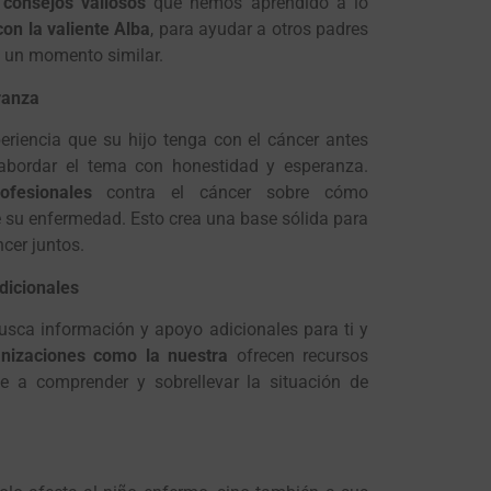
s
consejos valiosos
que hemos aprendido a lo
on la valiente Alba
, para ayudar a otros padres
 un momento similar.
ranza
eriencia que su hijo tenga con el cáncer antes
 abordar el tema con honestidad y esperanza.
fesionales
contra el cáncer sobre cómo
 su enfermedad. Esto crea una base sólida para
cer juntos.
dicionales
Busca información y apoyo adicionales para ti y
anizaciones como la nuestra
ofrecen recursos
e a comprender y sobrellevar la situación de