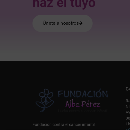
haz el tuyo
Únete a nosotros
C
Ra
NI
Av
08
Ll
Fundación contra el cáncer infantil