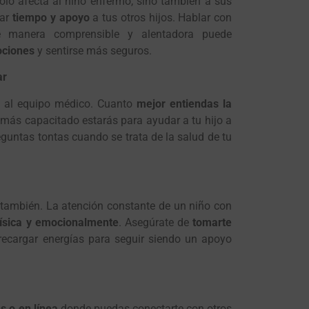
olo afecta al niño enfermo, sino también a sus
ar
tiempo y apoyo
a tus otros hijos. Hablar con
de manera comprensible y alentadora puede
ociones
y sentirse más seguros.
ar
 al equipo médico. Cuanto
mejor entiendas la
, más capacitado estarás para ayudar a tu hijo a
eguntas tontas cuando se trata de la salud de tu
 también. La atención constante de un niño con
física y emocionalmente
. Asegúrate de
tomarte
ecargar energías para seguir siendo un apoyo
s o en línea
donde puedas conectarte con otros