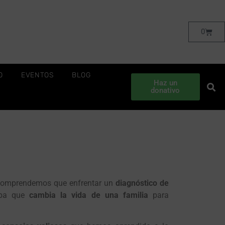
0
O
EVENTOS
BLOG
Haz un
donativo
 comprendemos que enfrentar un
diagnóstico de
eba que
cambia la vida de una familia
para