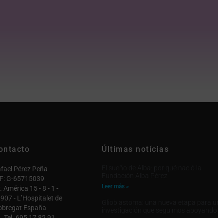
ontacto
Últimas notícias
El sueño de Alba: por qué nació la
fael Pérez Peña
Fundación Alba Pérez
F: G-65715039
Leer más »
. América 15 - 8 - 1 -
907 - L’Hospitalet de
Glioblastoma: una nueva etapa para u
obregat España
investigación que seguimos apoyando
Tel. 695 17 82 91