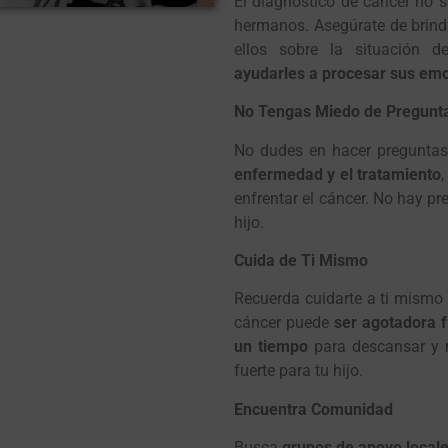
El diagnóstico de cáncer no s
hermanos. Asegúrate de brind
ellos sobre la situación 
ayudarles a procesar sus em
No Tengas Miedo de Pregunt
No dudes en hacer preguntas
enfermedad y el tratamiento
enfrentar el cáncer. No hay pr
hijo.
Cuida de Ti Mismo
Recuerda cuidarte a ti mismo
cáncer puede
ser agotadora 
un tiempo
para descansar y r
fuerte para tu hijo.
Encuentra Comunidad
Busca
grupos de apoyo locale