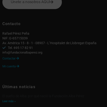
Únete a nosotros AQUÍ
Contacto
Rafael Pérez Peña
NIF: G-65715039
Av. América 15 - 8 - 1 - 08907 - L’Hospitalet de Llobregat España
Tel. 695 17 82 91
info@fundacionalbaperez.org
Contactar

Mi cuenta

Últimas notícias
El sueño de Alba: por qué nació la Fundación Alba Pérez
Leer más »