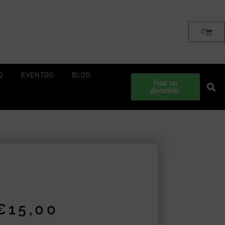
0
O
EVENTOS
BLOG
Haz un
donativo
€
15,00