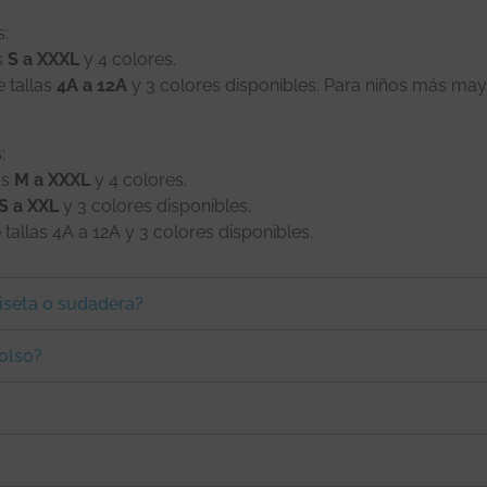
s:
as
S a XXXL
y 4 colores.
e tallas
4A a 12A
y 3 colores disponibles. Para niños más ma
:
las
M a XXXL
y 4 colores.
S a XXL
y 3 colores disponibles.
e tallas 4A a 12A y 3 colores disponibles.
iseta o sudadera?
olso?
?