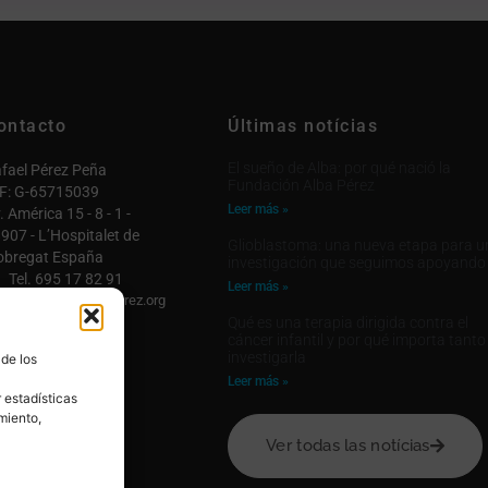
ontacto
Últimas notícias
El sueño de Alba: por qué nació la
fael Pérez Peña
Fundación Alba Pérez
F: G-65715039
Leer más »
. América 15 - 8 - 1 -
907 - L’Hospitalet de
Glioblastoma: una nueva etapa para u
obregat España
investigación que seguimos apoyando
Tel. 695 17 82 91
Leer más »
fo@fundacionalbaperez.org
Qué es una terapia dirigida contra el
ntactar

cáncer infantil y por qué importa tanto
investigarla
 de los
 cuenta

Leer más »
 estadísticas
miento,
Ver todas las notícias