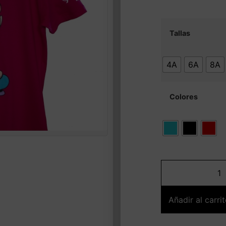
Tallas
4A
6A
8A
Colores
Añadir al carri