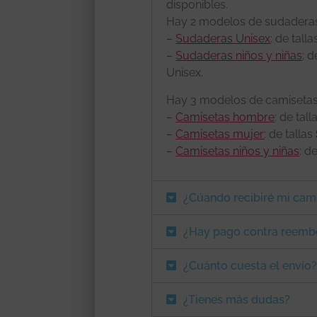
disponibles.
Hay 2 modelos de sudadera
–
Sudaderas Unisex
: de tall
–
Sudaderas niños y niñas
: d
Unisex.
Hay 3 modelos de camisetas
–
Camisetas hombre
: de tal
–
Camisetas mujer
: de tallas
–
Camisetas niños y niñas
: d
¿Cúando recibiré mi cam
¿Hay pago contra reemb
¿Cuánto cuesta el envío
¿Tienes más dudas?