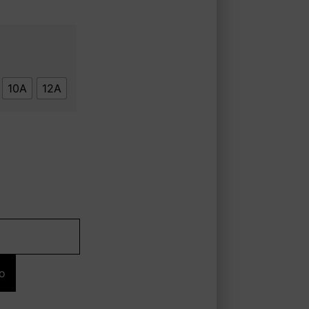
10A
12A
Alternative:
to