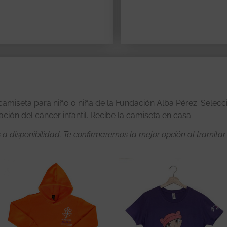
amiseta para niño o niña de la Fundación Alba Pérez. Seleccion
ción del cáncer infantil. Recibe la camiseta en casa.
s a disponibilidad. Te confirmaremos la mejor opción al tramitar