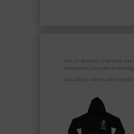
Haz un donativo y tendrás una c
donaciones són para la investiga
Las tallas y colores están sujeto