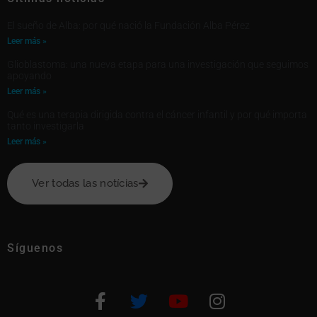
El sueño de Alba: por qué nació la Fundación Alba Pérez
Leer más »
Glioblastoma: una nueva etapa para una investigación que seguimos
apoyando
Leer más »
Qué es una terapia dirigida contra el cáncer infantil y por qué importa
tanto investigarla
Leer más »
Ver todas las notícias
Síguenos