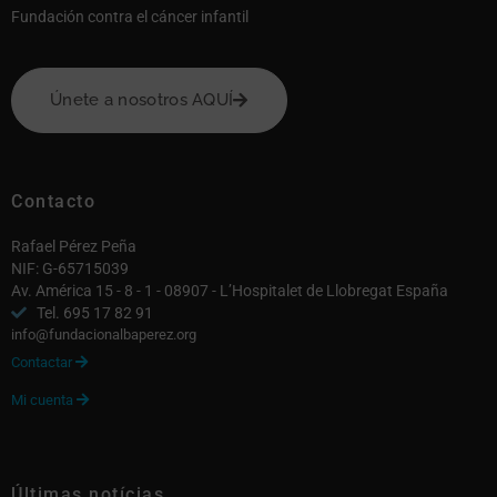
Fundación contra el cáncer infantil
Únete a nosotros AQUÍ
Contacto
Rafael Pérez Peña
NIF: G-65715039
Av. América 15 - 8 - 1 - 08907 - L’Hospitalet de Llobregat España
Tel. 695 17 82 91
info@fundacionalbaperez.org
Contactar

Mi cuenta

Últimas notícias