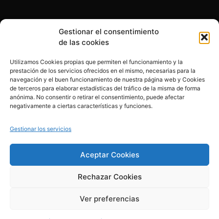
Gestionar el consentimiento
Otras formas de ayudar
de las cookies
Utilizamos Cookies propias que permiten el funcionamiento y la
prestación de los servicios ofrecidos en el mismo, necesarias para la
navegación y el buen funcionamiento de nuestra página web y Cookies
de terceros para elaborar estadísticas del tráfico de la misma de forma
anónima. No consentir o retirar el consentimiento, puede afectar
© 2020, Fundación Alba Pérez. All Rights Reserved
negativamente a ciertas características y funciones.
Aviso legal
Gestionar los servicios
Política de cookies
Aceptar Cookies
Rechazar Cookies
Política de privacidad
Ver preferencias
Creado por esolvo.es