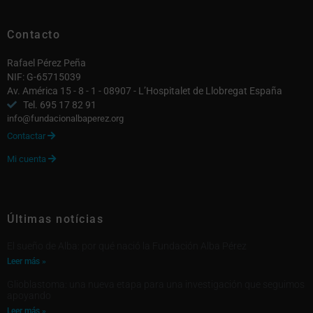
Contacto
Rafael Pérez Peña
NIF: G-65715039
Av. América 15 - 8 - 1 - 08907 - L’Hospitalet de Llobregat España
Tel. 695 17 82 91
info@fundacionalbaperez.org
Contactar

Mi cuenta

Últimas notícias
El sueño de Alba: por qué nació la Fundación Alba Pérez
Leer más »
Glioblastoma: una nueva etapa para una investigación que seguimos
apoyando
Leer más »