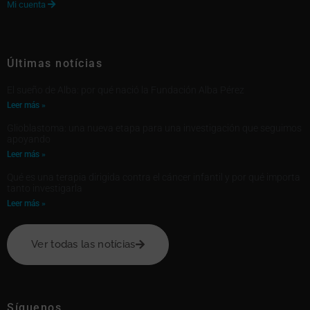
Mi cuenta

Últimas notícias
El sueño de Alba: por qué nació la Fundación Alba Pérez
Leer más »
Glioblastoma: una nueva etapa para una investigación que seguimos
apoyando
Leer más »
Qué es una terapia dirigida contra el cáncer infantil y por qué importa
tanto investigarla
Leer más »
Ver todas las notícias
Síguenos