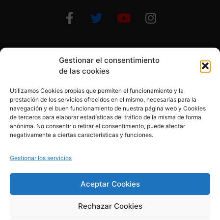
Gestionar el consentimiento
Otras formas de ayudar
de las cookies
Utilizamos Cookies propias que permiten el funcionamiento y la
prestación de los servicios ofrecidos en el mismo, necesarias para la
navegación y el buen funcionamiento de nuestra página web y Cookies
de terceros para elaborar estadísticas del tráfico de la misma de forma
anónima. No consentir o retirar el consentimiento, puede afectar
© 2020, Fundación Alba Pérez. All Rights Reserved
negativamente a ciertas características y funciones.
Aviso legal
Gestionar los servicios
Política de cookies
Aceptar Cookies
Rechazar Cookies
Política de privacidad