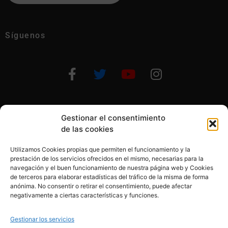
Síguenos
Gestionar el consentimiento
Otras formas de ayudar
de las cookies
Utilizamos Cookies propias que permiten el funcionamiento y la
prestación de los servicios ofrecidos en el mismo, necesarias para la
navegación y el buen funcionamiento de nuestra página web y Cookies
de terceros para elaborar estadísticas del tráfico de la misma de forma
anónima. No consentir o retirar el consentimiento, puede afectar
© 2020, Fundación Alba Pérez. All Rights Reserved
negativamente a ciertas características y funciones.
Aviso legal
Gestionar los servicios