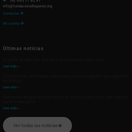
Tel. 695 17 82 91
info@fundacionalbaperez.org
Contactar

Mi cuenta

Últimas notícias
El sueño de Alba: por qué nació la Fundación Alba Pérez
Leer más »
Glioblastoma: una nueva etapa para una investigación que seguimos
apoyando
Leer más »
Qué es una terapia dirigida contra el cáncer infantil y por qué importa
tanto investigarla
Leer más »
Ver todas las notícias