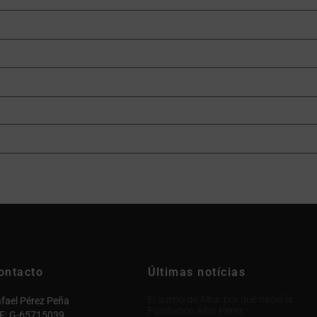
ontacto
Últimas notícias
El sueño de Alba: por qué nació la
fael Pérez Peña
Fundación Alba Pérez
F: G-65715039