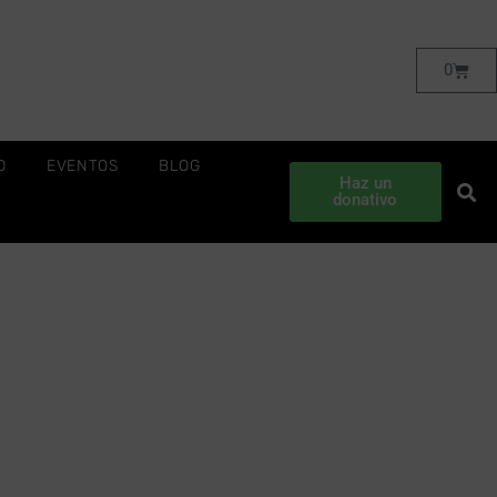
0
O
EVENTOS
BLOG
Haz un
donativo