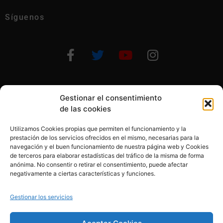
Síguenos
Gestionar el consentimiento
Otras formas de ayudar
de las cookies
Utilizamos Cookies propias que permiten el funcionamiento y la
prestación de los servicios ofrecidos en el mismo, necesarias para la
navegación y el buen funcionamiento de nuestra página web y Cookies
de terceros para elaborar estadísticas del tráfico de la misma de forma
anónima. No consentir o retirar el consentimiento, puede afectar
© 2020, Fundación Alba Pérez. All Rights Reserved
negativamente a ciertas características y funciones.
Aviso legal
Gestionar los servicios
Política de cookies