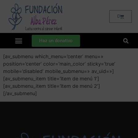
0
Haz un donativo
[av_submenu which_menu=’center’ menu=»
position=’center’ color=’main_color’ sticky=’true’
mobile=’disabled’ mobile_submenu=» av_uid=»]
[av_submenu_item title=’Item de menú 1′]
[av_submenu_item title=’Item de menú 2′]
[/av_submenu]