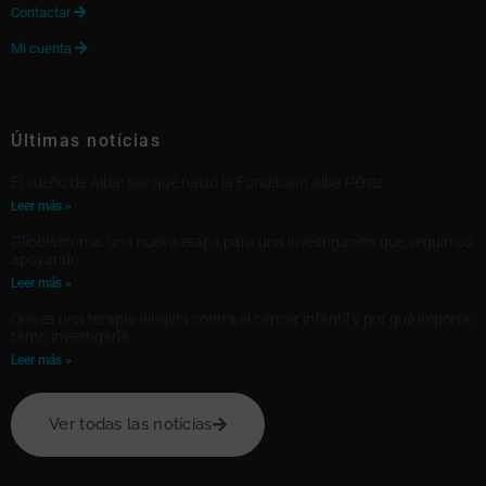
Contactar

Mi cuenta

Últimas notícias
El sueño de Alba: por qué nació la Fundación Alba Pérez
Leer más »
Glioblastoma: una nueva etapa para una investigación que seguimos
apoyando
Leer más »
Qué es una terapia dirigida contra el cáncer infantil y por qué importa
tanto investigarla
Leer más »
Ver todas las notícias