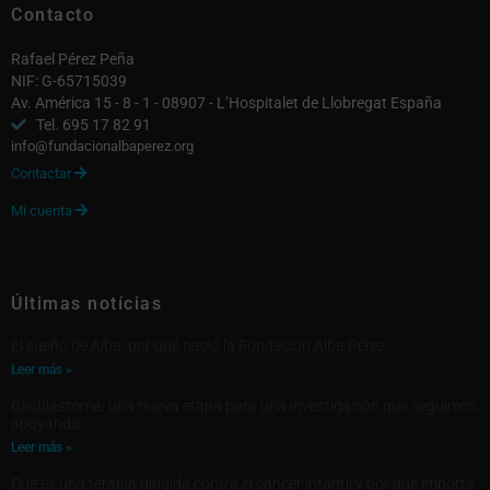
Contacto
Rafael Pérez Peña
NIF: G-65715039
Av. América 15 - 8 - 1 - 08907 - L’Hospitalet de Llobregat España
Tel. 695 17 82 91
info@fundacionalbaperez.org
Contactar

Mi cuenta

Últimas notícias
El sueño de Alba: por qué nació la Fundación Alba Pérez
Leer más »
Glioblastoma: una nueva etapa para una investigación que seguimos
apoyando
Leer más »
Qué es una terapia dirigida contra el cáncer infantil y por qué importa