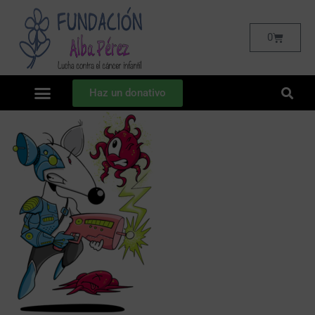
0
Haz un donativo