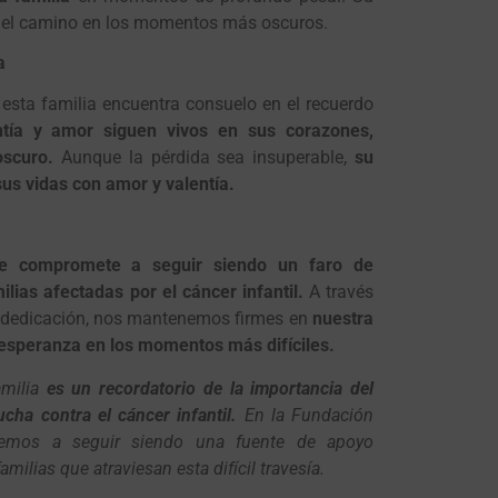
 el camino en los momentos más oscuros.
a
esta familia encuentra consuelo en el recuerdo
ntía y amor siguen vivos en sus corazones,
oscuro.
Aunque la pérdida sea insuperable,
su
sus vidas con amor y valentía.
e compromete a seguir siendo un faro de
lias afectadas por el cáncer infantil.
A través
 dedicación, nos mantenemos firmes en
nuestra
 esperanza en los momentos más difíciles.
amilia
es un recordatorio de la importancia del
cha contra el cáncer infantil.
En la Fundación
emos a seguir siendo una fuente de apoyo
milias que atraviesan esta difícil travesía.