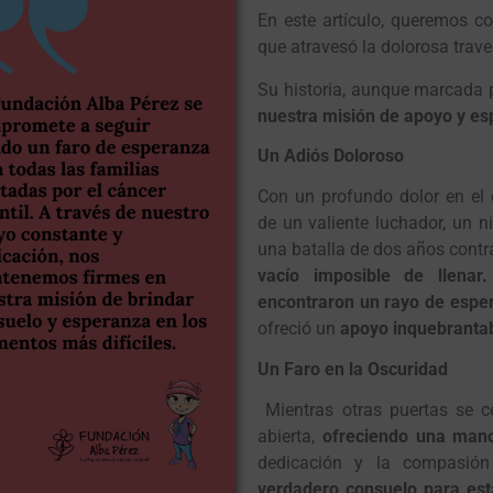
En este artículo, queremos c
que atravesó la dolorosa trave
Su historia, aunque marcada p
nuestra misión de apoyo y e
Un Adiós Doloroso
Con un profundo dolor en el 
de un valiente luchador, un 
una batalla de dos años contra 
vacío imposible de llenar.
encontraron un rayo de espe
ofreció un
apoyo inquebrantab
Un Faro en la Oscuridad
Mientras otras puertas se c
abierta,
ofreciendo una mano
dedicación y la compasió
verdadero consuelo para est