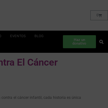
0
O
EVENTOS
BLOG
Haz un
donativo
ntra El Cáncer
a contra el cáncer infantil, cada historia es única