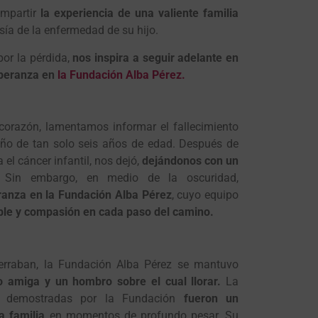
ompartir
la experiencia de una valiente familia
sía de la enfermedad de su hijo.
or la pérdida,
nos inspira a seguir adelante en
speranza en
la Fundación Alba Pérez.
corazón, lamentamos informar el fallecimiento
niño de tan solo seis años de edad. Después de
el cáncer infantil, nos dejó,
dejándonos con un
Sin embargo, en medio de la oscuridad,
ranza en la Fundación Alba Pérez
, cuyo equipo
le y compasión en cada paso del camino.
erraban, la Fundación Alba Pérez se mantuvo
 amiga y un hombro sobre el cual llorar.
La
n demostradas por la Fundación
fueron un
a familia
en momentos de profundo pesar. Su