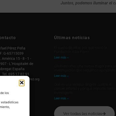
Juntos, podemos iluminar el c
ontacto
Últimas notícias
El sueño de Alba: por qué nació la
fael Pérez Peña
Fundación Alba Pérez
F: G-65715039
Leer más »
. América 15 - 8 - 1 -
907 - L’Hospitalet de
Glioblastoma: una nueva etapa para u
obregat España
investigación que seguimos apoyando
Tel. 695 17 82 91
Leer más »
fo@fundacionalbaperez.org
Qué es una terapia dirigida contra el
ntactar

cáncer infantil y por qué importa tanto
investigarla
 de los
 cuenta

Leer más »
 estadísticas
miento,
Ver todas las notícias