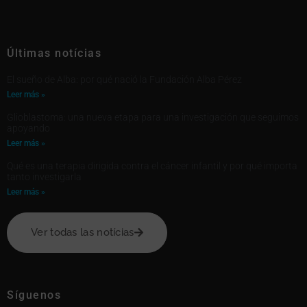
Últimas notícias
El sueño de Alba: por qué nació la Fundación Alba Pérez
Leer más »
Glioblastoma: una nueva etapa para una investigación que seguimos
apoyando
Leer más »
Qué es una terapia dirigida contra el cáncer infantil y por qué importa
tanto investigarla
Leer más »
Ver todas las notícias
Síguenos