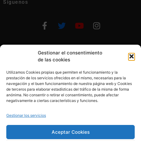
Síguenos
Gestionar el consentimiento
Otras formas de ayudar
de las cookies
Utilizamos Cookies propias que permiten el funcionamiento y la
prestación de los servicios ofrecidos en el mismo, necesarias para la
navegación y el buen funcionamiento de nuestra página web y Cookies
de terceros para elaborar estadísticas del tráfico de la misma de forma
anónima. No consentir o retirar el consentimiento, puede afectar
© 2020, Fundación Alba Pérez. All Rights Reserved
negativamente a ciertas características y funciones.
Aviso legal
Gestionar los servicios
Política de cookies
Aceptar Cookies