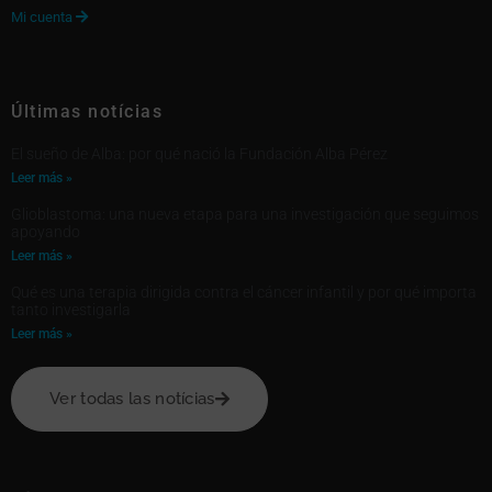
Mi cuenta

Últimas notícias
El sueño de Alba: por qué nació la Fundación Alba Pérez
Leer más »
Glioblastoma: una nueva etapa para una investigación que seguimos
apoyando
Leer más »
Qué es una terapia dirigida contra el cáncer infantil y por qué importa
tanto investigarla
Leer más »
Ver todas las notícias