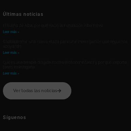
Últimas notícias
El sueño de Alba: por qué nació la Fundación Alba Pérez
Leer más »
Glioblastoma: una nueva etapa para una investigación que seguimos
apoyando
Leer más »
Qué es una terapia dirigida contra el cáncer infantil y por qué importa
tanto investigarla
Leer más »
Ver todas las notícias
Síguenos