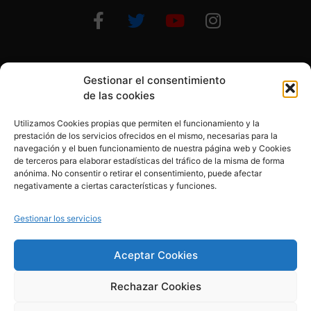
Gestionar el consentimiento
Otras formas de ayudar
de las cookies
Utilizamos Cookies propias que permiten el funcionamiento y la
prestación de los servicios ofrecidos en el mismo, necesarias para la
navegación y el buen funcionamiento de nuestra página web y Cookies
de terceros para elaborar estadísticas del tráfico de la misma de forma
anónima. No consentir o retirar el consentimiento, puede afectar
© 2020, Fundación Alba Pérez. All Rights Reserved
negativamente a ciertas características y funciones.
Aviso legal
Gestionar los servicios
Política de cookies
Aceptar Cookies
Rechazar Cookies
Política de privacidad