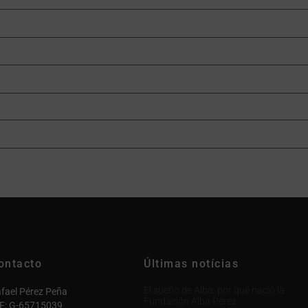
ontacto
Últimas notícias
El sueño de Alba: por qué nació la
fael Pérez Peña
Fundación Alba Pérez
F: G-65715039