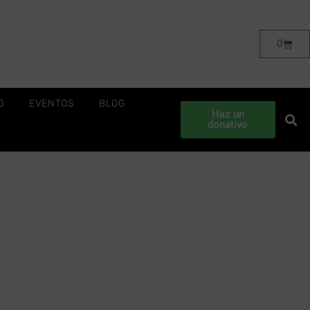
0
O
EVENTOS
BLOG
Haz un
donativo