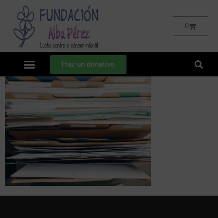
0
Haz un donativo