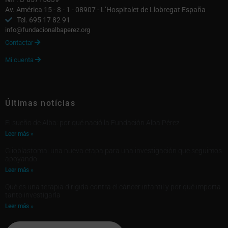
Av. América 15 - 8 - 1 - 08907 - L’Hospitalet de Llobregat España
Tel. 695 17 82 91
info@fundacionalbaperez.org
Contactar

Mi cuenta

Últimas notícias
El sueño de Alba: por qué nació la Fundación Alba Pérez
Leer más »
Glioblastoma: una nueva etapa para una investigación que seguimos
apoyando
Leer más »
Qué es una terapia dirigida contra el cáncer infantil y por qué importa
tanto investigarla
Leer más »