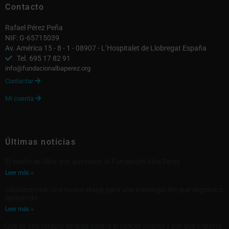
Contacto
Rafael Pérez Peña
NIF: G-65715039
Av. América 15 - 8 - 1 - 08907 - L’Hospitalet de Llobregat España
Tel. 695 17 82 91
info@fundacionalbaperez.org
Contactar

Mi cuenta

Últimas notícias
El sueño de Alba: por qué nació la Fundación Alba Pérez
Leer más »
Glioblastoma: una nueva etapa para una investigación que seguimos
apoyando
Leer más »
Qué es una terapia dirigida contra el cáncer infantil y por qué importa