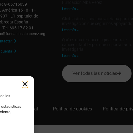
Fundación Alba Pérez
F: G-65715039
Leer más »
. América 15 - 8 - 1 -
907 - L’Hospitalet de
Glioblastoma: una nueva etapa para u
obregat España
investigación que seguimos apoyando
Tel. 695 17 82 91
Leer más »
fo@fundacionalbaperez.org
Qué es una terapia dirigida contra el
ntactar

cáncer infantil y por qué importa tanto
investigarla
 cuenta

Leer más »
Ver todas las notícias
 de los
 estadísticas
Aviso legal
Política de cookies
Política de pr
miento,