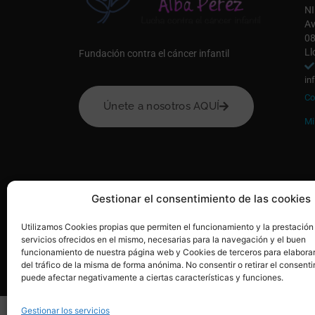
NI
Av
08
Ll
Fundación contra el cáncer infantil
in
Co
Únete a nosotros AQUÍ
Mi
Gestionar el consentimiento de las cookies
Utilizamos Cookies propias que permiten el funcionamiento y la prestación
servicios ofrecidos en el mismo, necesarias para la navegación y el buen
funcionamiento de nuestra página web y Cookies de terceros para elaborar
© 2020, Fundación Alba Pérez. All Rights Reserved
del tráfico de la misma de forma anónima. No consentir o retirar el consenti
puede afectar negativamente a ciertas características y funciones.
Gestionar los servicios