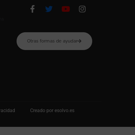
na
Otras formas de ayudar
ivacidad
Creado por esolvo.es