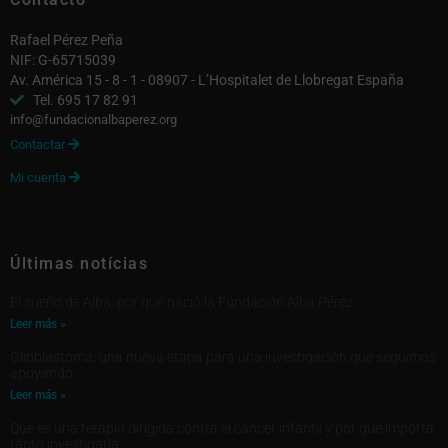
Rafael Pérez Peña
NIF: G-65715039
Av. América 15 - 8 - 1 - 08907 - L’Hospitalet de Llobregat España
Tel. 695 17 82 91
info@fundacionalbaperez.org
Contactar

Mi cuenta

Últimas notícias
El sueño de Alba: por qué nació la Fundación Alba Pérez
Leer más »
Glioblastoma: una nueva etapa para una investigación que seguimos
apoyando
Leer más »
Qué es una terapia dirigida contra el cáncer infantil y por qué importa
tanto investigarla