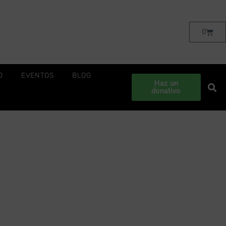
0
O
EVENTOS
BLOG
Haz un
donativo