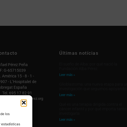
ontacto
Últimas notícias
El sueño de Alba: por qué nació la
fael Pérez Peña
Fundación Alba Pérez
F: G-65715039
Leer más »
. América 15 - 8 - 1 -
907 - L’Hospitalet de
Glioblastoma: una nueva etapa para u
obregat España
investigación que seguimos apoyando
Tel. 695 17 82 91
Leer más »
fo@fundacionalbaperez.org
Qué es una terapia dirigida contra el
ntactar

cáncer infantil y por qué importa tanto
investigarla
 de los
 cuenta

Leer más »
 estadísticas