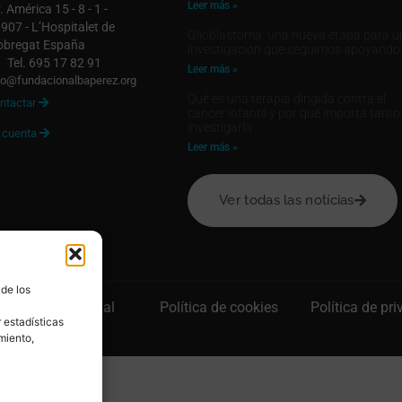
Leer más »
. América 15 - 8 - 1 -
907 - L’Hospitalet de
Glioblastoma: una nueva etapa para u
obregat España
investigación que seguimos apoyando
Tel. 695 17 82 91
Leer más »
fo@fundacionalbaperez.org
Qué es una terapia dirigida contra el
ntactar

cáncer infantil y por qué importa tanto
investigarla
 cuenta

Leer más »
Ver todas las notícias
 de los
Aviso legal
Política de cookies
Política de pr
 estadísticas
miento,