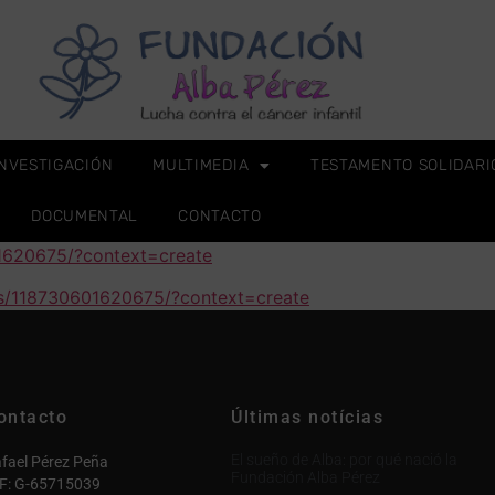
INVESTIGACIÓN
MULTIMEDIA
TESTAMENTO SOLIDARI
DOCUMENTAL
CONTACTO
1620675/?context=create
s/118730601620675/?context=create
ontacto
Últimas notícias
El sueño de Alba: por qué nació la
fael Pérez Peña
Fundación Alba Pérez
F: G-65715039