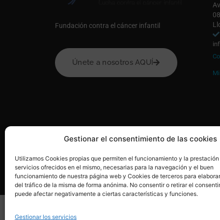
Av
08
Ll
Fundación contra el cáncer infantil
in
Co
Únete a nosotros AQUÍ
Mi
Gestionar el consentimiento de las cookies
Utilizamos Cookies propias que permiten el funcionamiento y la prestación
servicios ofrecidos en el mismo, necesarias para la navegación y el buen
© 2020, Fundación Alba Pérez. All Rights Reserved
funcionamiento de nuestra página web y Cookies de terceros para elaborar
del tráfico de la misma de forma anónima. No consentir o retirar el consenti
puede afectar negativamente a ciertas características y funciones.
Gestionar los servicios