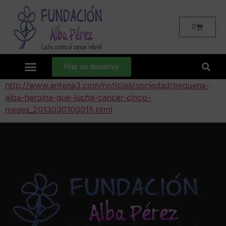
0
Haz un donativo
http://www.antena3.com/noticias/sociedad/pequena-
alba-heroina-que-lucha-cancer-cinco-
meses_2013030100015.html