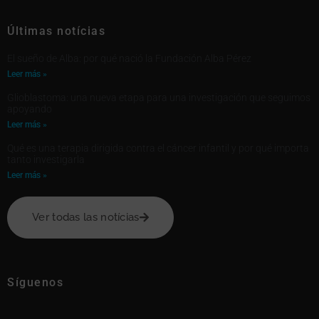
Últimas notícias
El sueño de Alba: por qué nació la Fundación Alba Pérez
Leer más »
Glioblastoma: una nueva etapa para una investigación que seguimos
apoyando
Leer más »
Qué es una terapia dirigida contra el cáncer infantil y por qué importa
tanto investigarla
Leer más »
Ver todas las notícias
Síguenos