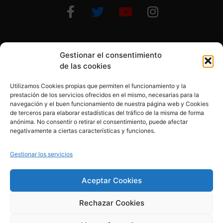
Gestionar el consentimiento
Otras formas de ayudar
de las cookies
Utilizamos Cookies propias que permiten el funcionamiento y la
prestación de los servicios ofrecidos en el mismo, necesarias para la
navegación y el buen funcionamiento de nuestra página web y Cookies
de terceros para elaborar estadísticas del tráfico de la misma de forma
anónima. No consentir o retirar el consentimiento, puede afectar
© 2020, Fundación Alba Pérez. All Rights Reserved
negativamente a ciertas características y funciones.
Aviso legal
Gestionar los servicios
Política de cookies
Aceptar Cookies
Rechazar Cookies
Política de privacidad