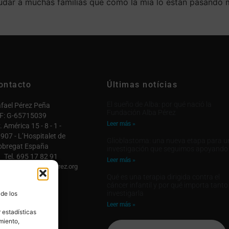
udar a muchas familias que como la mia lo estan pasando 
ontacto
Últimas notícias
El sueño de Alba: por qué nació la
fael Pérez Peña
Fundación Alba Pérez
F: G-65715039
Leer más »
. América 15 - 8 - 1 -
907 - L’Hospitalet de
Glioblastoma: una nueva etapa para u
obregat España
investigación que seguimos apoyando
Tel. 695 17 82 91
Leer más »
fo@fundacionalbaperez.org
Qué es una terapia dirigida contra el
ntactar

cáncer infantil y por qué importa tanto
investigarla
 de los
 cuenta

Leer más »
 estadísticas
miento,