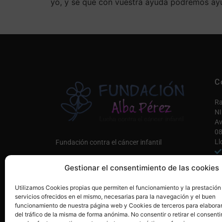
yo, y se que con vuestra ayuda podremos ay
C
Ra
NI
Av
08
Ll
Fundación contra el cáncer infantil
in
Gestionar el consentimiento de las cookies
Co
Únete a nosotros AQUÍ
Utilizamos Cookies propias que permiten el funcionamiento y la prestación
Mi
servicios ofrecidos en el mismo, necesarias para la navegación y el buen
funcionamiento de nuestra página web y Cookies de terceros para elaborar
del tráfico de la misma de forma anónima. No consentir o retirar el consenti