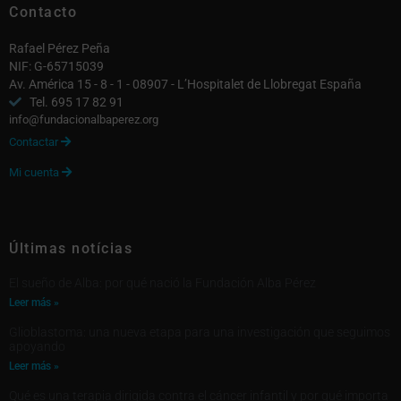
Contacto
Rafael Pérez Peña
NIF: G-65715039
Av. América 15 - 8 - 1 - 08907 - L’Hospitalet de Llobregat España
Tel. 695 17 82 91
info@fundacionalbaperez.org
Contactar

Mi cuenta

Últimas notícias
El sueño de Alba: por qué nació la Fundación Alba Pérez
Leer más »
Glioblastoma: una nueva etapa para una investigación que seguimos
apoyando
Leer más »
Qué es una terapia dirigida contra el cáncer infantil y por qué importa