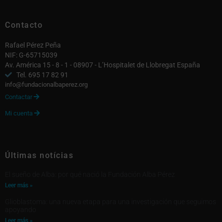
Contacto
Rafael Pérez Peña
NIF: G-65715039
Av. América 15 - 8 - 1 - 08907 - L’Hospitalet de Llobregat España
Tel. 695 17 82 91
info@fundacionalbaperez.org
Contactar

Mi cuenta

Últimas notícias
El sueño de Alba: por qué nació la Fundación Alba Pérez
Leer más »
Glioblastoma: una nueva etapa para una investigación que seguimos
apoyando
Leer más »