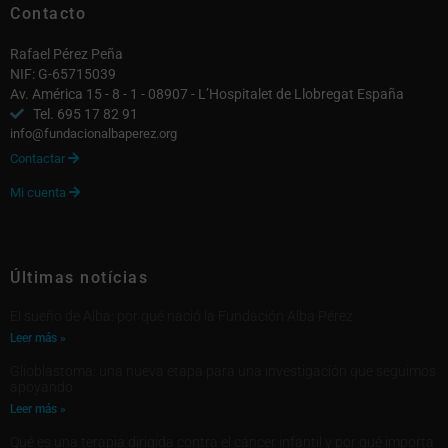
Contacto
Rafael Pérez Peña
NIF: G-65715039
Av. América 15 - 8 - 1 - 08907 - L’Hospitalet de Llobregat España
Tel. 695 17 82 91
info@fundacionalbaperez.org
Contactar

Mi cuenta

Últimas notícias
El sueño de Alba: por qué nació la Fundación Alba Pérez
Leer más »
Glioblastoma: una nueva etapa para una investigación que seguimos
apoyando
Leer más »
Qué es una terapia dirigida contra el cáncer infantil y por qué importa