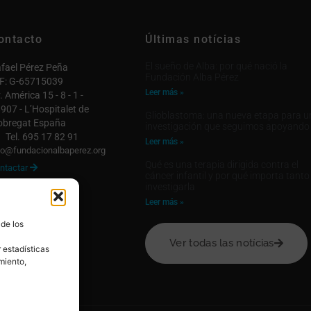
ontacto
Últimas notícias
El sueño de Alba: por qué nació la
fael Pérez Peña
Fundación Alba Pérez
F: G-65715039
Leer más »
. América 15 - 8 - 1 -
907 - L’Hospitalet de
Glioblastoma: una nueva etapa para u
obregat España
investigación que seguimos apoyando
Tel. 695 17 82 91
Leer más »
fo@fundacionalbaperez.org
Qué es una terapia dirigida contra el
ntactar

cáncer infantil y por qué importa tanto
investigarla
 cuenta

Leer más »
 de los
Ver todas las notícias
 estadísticas
miento,