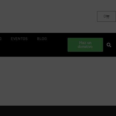
0
O
EVENTOS
BLOG
Haz un
donativo