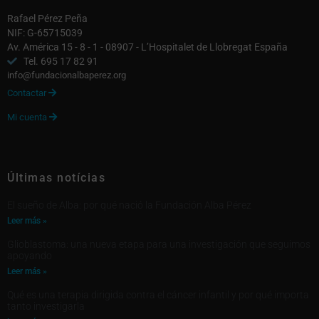
Rafael Pérez Peña
NIF: G-65715039
Av. América 15 - 8 - 1 - 08907 - L’Hospitalet de Llobregat España
Tel. 695 17 82 91
info@fundacionalbaperez.org
Contactar

Mi cuenta

Últimas notícias
El sueño de Alba: por qué nació la Fundación Alba Pérez
Leer más »
Glioblastoma: una nueva etapa para una investigación que seguimos
apoyando
Leer más »
Qué es una terapia dirigida contra el cáncer infantil y por qué importa
tanto investigarla