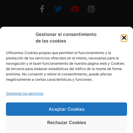
Gestionar el consentimiento
Otras formas de ayudar
de las cookies
Utilizamos Cookies propias que permiten el funcionamiento y la
prestación de los servicios ofrecidos en el mismo, necesarias para la
navegación y el buen funcionamiento de nuestra página web y Cookies
de terceros para elaborar estadísticas del tráfico de la misma de forma
anónima. No consentir o retirar el consentimiento, puede afectar
© 2020, Fundación Alba Pérez. All Rights Reserved
negativamente a ciertas características y funciones.
Aviso legal
Gestionar los servicios
Política de cookies
Aceptar Cookies
Rechazar Cookies
Política de privacidad