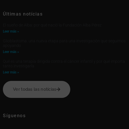
Últimas notícias
El sueño de Alba: por qué nació la Fundación Alba Pérez
Leer más »
Glioblastoma: una nueva etapa para una investigación que seguimos
apoyando
Leer más »
Qué es una terapia dirigida contra el cáncer infantil y por qué importa
tanto investigarla
Leer más »
Ver todas las notícias
Síguenos