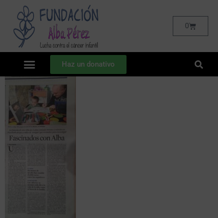
0
Haz un donativo