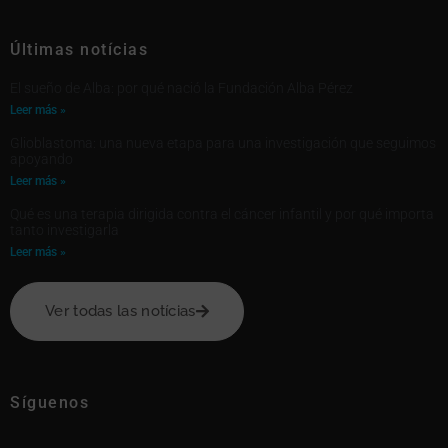
Últimas notícias
El sueño de Alba: por qué nació la Fundación Alba Pérez
Leer más »
Glioblastoma: una nueva etapa para una investigación que seguimos
apoyando
Leer más »
Qué es una terapia dirigida contra el cáncer infantil y por qué importa
tanto investigarla
Leer más »
Ver todas las notícias
Síguenos