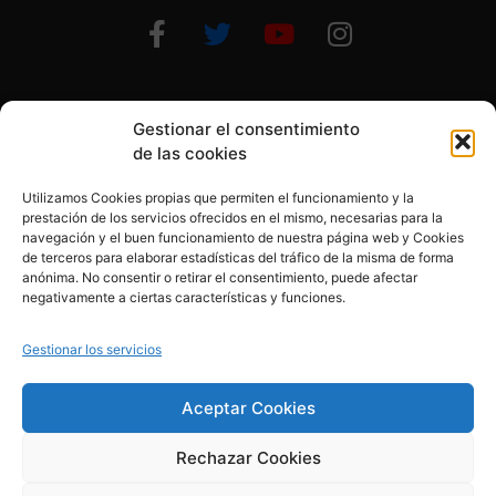
Gestionar el consentimiento
Otras formas de ayudar
de las cookies
Utilizamos Cookies propias que permiten el funcionamiento y la
prestación de los servicios ofrecidos en el mismo, necesarias para la
navegación y el buen funcionamiento de nuestra página web y Cookies
de terceros para elaborar estadísticas del tráfico de la misma de forma
anónima. No consentir o retirar el consentimiento, puede afectar
© 2020, Fundación Alba Pérez. All Rights Reserved
negativamente a ciertas características y funciones.
Aviso legal
Gestionar los servicios
Política de cookies
Aceptar Cookies
Rechazar Cookies
Política de privacidad