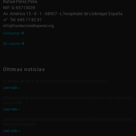
Rafael Pérez Peña
NIF: G-65715039
Av. América 15 - 8 - 1 - 08907 - L’Hospitalet de Llobregat España
Tel. 695 17 82 91
info@fundacionalbaperez.org
Contactar

Mi cuenta

Últimas notícias
El sueño de Alba: por qué nació la Fundación Alba Pérez
Leer más »
Glioblastoma: una nueva etapa para una investigación que seguimos
apoyando
Leer más »
Qué es una terapia dirigida contra el cáncer infantil y por qué importa
tanto investigarla
Leer más »