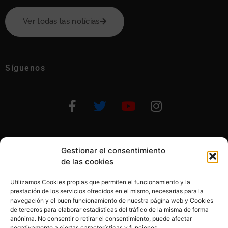
Ver todas las notícias
Síguenos
Gestionar el consentimiento
Otras formas de ayudar
de las cookies
Utilizamos Cookies propias que permiten el funcionamiento y la
prestación de los servicios ofrecidos en el mismo, necesarias para la
navegación y el buen funcionamiento de nuestra página web y Cookies
de terceros para elaborar estadísticas del tráfico de la misma de forma
anónima. No consentir o retirar el consentimiento, puede afectar
© 2020, Fundación Alba Pérez. All Rights Reserved
negativamente a ciertas características y funciones.