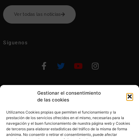
Ver todas las notícias
Síguenos
Gestionar el consentimiento
Otras formas de ayudar
de las cookies
Utilizamos Cookies propias que permiten el funcionamiento y la
prestación de los servicios ofrecidos en el mismo, necesarias para la
navegación y el buen funcionamiento de nuestra página web y Cookies
de terceros para elaborar estadísticas del tráfico de la misma de forma
anónima. No consentir o retirar el consentimiento, puede afectar
© 2020, Fundación Alba Pérez. All Rights Reserved