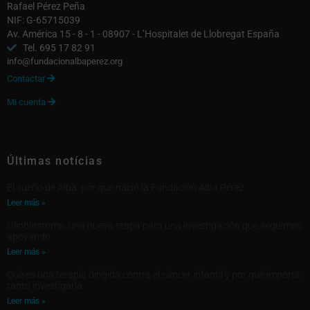
Rafael Pérez Peña
NIF: G-65715039
Av. América 15 - 8 - 1 - 08907 - L’Hospitalet de Llobregat España
Tel. 695 17 82 91
info@fundacionalbaperez.org
Contactar

Mi cuenta

Últimas notícias
El sueño de Alba: por qué nació la Fundación Alba Pérez
Leer más »
Glioblastoma: una nueva etapa para una investigación que seguimos
apoyando
Leer más »
Qué es una terapia dirigida contra el cáncer infantil y por qué importa
tanto investigarla
Leer más »