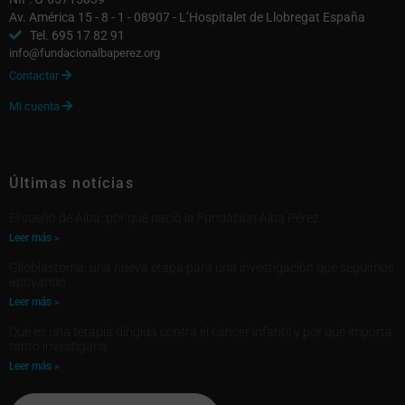
Av. América 15 - 8 - 1 - 08907 - L’Hospitalet de Llobregat España
Tel. 695 17 82 91
info@fundacionalbaperez.org
Contactar

Mi cuenta

Últimas notícias
El sueño de Alba: por qué nació la Fundación Alba Pérez
Leer más »
Glioblastoma: una nueva etapa para una investigación que seguimos
apoyando
Leer más »
Qué es una terapia dirigida contra el cáncer infantil y por qué importa
tanto investigarla
Leer más »