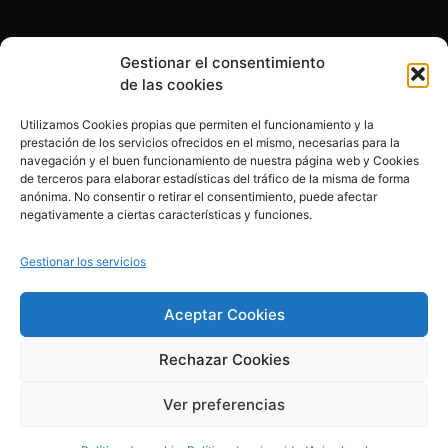
Gestionar el consentimiento
Otras formas de ayudar
de las cookies
Utilizamos Cookies propias que permiten el funcionamiento y la
prestación de los servicios ofrecidos en el mismo, necesarias para la
navegación y el buen funcionamiento de nuestra página web y Cookies
de terceros para elaborar estadísticas del tráfico de la misma de forma
anónima. No consentir o retirar el consentimiento, puede afectar
© 2020, Fundación Alba Pérez. All Rights Reserved
negativamente a ciertas características y funciones.
Aviso legal
Gestionar los servicios
Política de cookies
Aceptar Cookies
Rechazar Cookies
Política de privacidad
Ver preferencias
Creado por esolvo.es