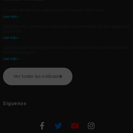
El sueño de Alba: por qué nació la Fundación Alba Pérez
Leer más »
Glioblastoma: una nueva etapa para una investigación que seguimos
apoyando
Leer más »
Qué es una terapia dirigida contra el cáncer infantil y por qué importa
tanto investigarla
Leer más »
Ver todas las notícias
Síguenos