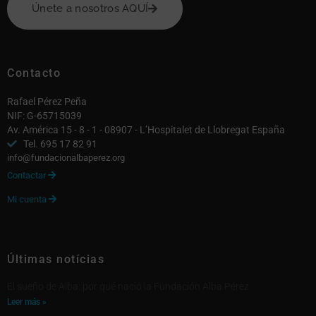
Únete a nosotros AQUÍ
Contacto
Rafael Pérez Peña
NIF: G-65715039
Av. América 15 - 8 - 1 - 08907 - L’Hospitalet de Llobregat España
Tel. 695 17 82 91
info@fundacionalbaperez.org
Contactar

Mi cuenta

Últimas notícias
El sueño de Alba: por qué nació la Fundación Alba Pérez
Leer más »