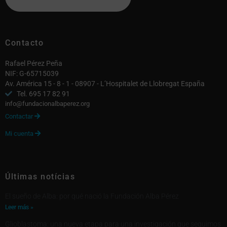
Contacto
Rafael Pérez Peña
NIF: G-65715039
Av. América 15 - 8 - 1 - 08907 - L’Hospitalet de Llobregat España
Tel. 695 17 82 91
info@fundacionalbaperez.org
Contactar

Mi cuenta

Últimas notícias
El sueño de Alba: por qué nació la Fundación Alba Pérez
Leer más »
Glioblastoma: una nueva etapa para una investigación que seguimos