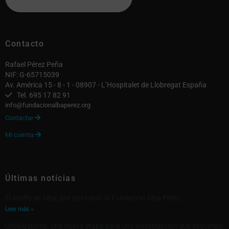
Contacto
Rafael Pérez Peña
NIF: G-65715039
Av. América 15 - 8 - 1 - 08907 - L’Hospitalet de Llobregat España
Tel. 695 17 82 91
info@fundacionalbaperez.org
Contactar

Mi cuenta

Últimas notícias
El sueño de Alba: por qué nació la Fundación Alba Pérez
Leer más »
Glioblastoma: una nueva etapa para una investigación que seguimos