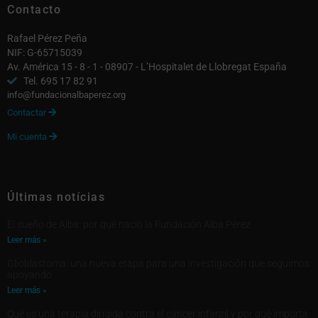
Contacto
Rafael Pérez Peña
NIF: G-65715039
Av. América 15 - 8 - 1 - 08907 - L’Hospitalet de Llobregat España
Tel. 695 17 82 91
info@fundacionalbaperez.org
Contactar

Mi cuenta

Últimas notícias
El sueño de Alba: por qué nació la Fundación Alba Pérez
Leer más »
Glioblastoma: una nueva etapa para una investigación que seguimos
apoyando
Leer más »
Qué es una terapia dirigida contra el cáncer infantil y por qué importa