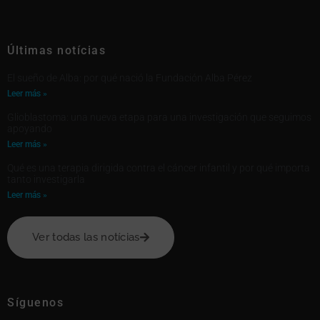
Últimas notícias
El sueño de Alba: por qué nació la Fundación Alba Pérez
Leer más »
Glioblastoma: una nueva etapa para una investigación que seguimos
apoyando
Leer más »
Qué es una terapia dirigida contra el cáncer infantil y por qué importa
tanto investigarla
Leer más »
Ver todas las notícias
Síguenos