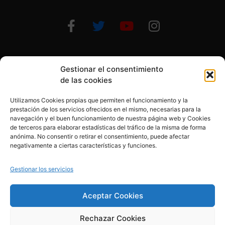
Gestionar el consentimiento
Otras formas de ayudar
de las cookies
Utilizamos Cookies propias que permiten el funcionamiento y la
prestación de los servicios ofrecidos en el mismo, necesarias para la
navegación y el buen funcionamiento de nuestra página web y Cookies
de terceros para elaborar estadísticas del tráfico de la misma de forma
anónima. No consentir o retirar el consentimiento, puede afectar
© 2020, Fundación Alba Pérez. All Rights Reserved
negativamente a ciertas características y funciones.
Aviso legal
Gestionar los servicios
Política de cookies
Aceptar Cookies
Rechazar Cookies
Política de privacidad