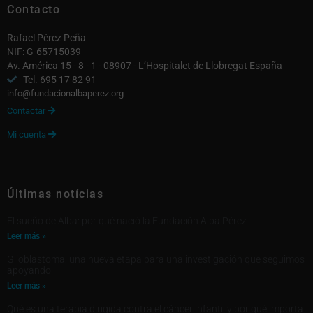
Contacto
Rafael Pérez Peña
NIF: G-65715039
Av. América 15 - 8 - 1 - 08907 - L’Hospitalet de Llobregat España
Tel. 695 17 82 91
info@fundacionalbaperez.org
Contactar

Mi cuenta

Últimas notícias
El sueño de Alba: por qué nació la Fundación Alba Pérez
Leer más »
Glioblastoma: una nueva etapa para una investigación que seguimos
apoyando
Leer más »
Qué es una terapia dirigida contra el cáncer infantil y por qué importa