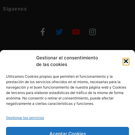
Síguenos
Gestionar el consentimiento
Otras formas de ayudar
de las cookies
Utilizamos Cookies propias que permiten el funcionamiento y la
prestación de los servicios ofrecidos en el mismo, necesarias para la
navegación y el buen funcionamiento de nuestra página web y Cookies
de terceros para elaborar estadísticas del tráfico de la misma de forma
anónima. No consentir o retirar el consentimiento, puede afectar
© 2020, Fundación Alba Pérez. All Rights Reserved
negativamente a ciertas características y funciones.
Aviso legal
Gestionar los servicios
Política de cookies
Aceptar Cookies