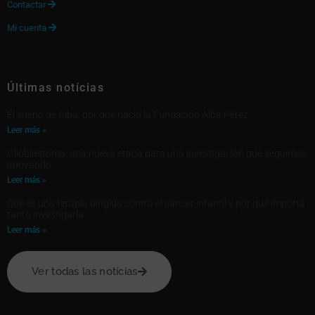
Contactar

Mi cuenta

Últimas notícias
El sueño de Alba: por qué nació la Fundación Alba Pérez
Leer más »
Glioblastoma: una nueva etapa para una investigación que seguimos
apoyando
Leer más »
Qué es una terapia dirigida contra el cáncer infantil y por qué importa
tanto investigarla
Leer más »
Ver todas las notícias