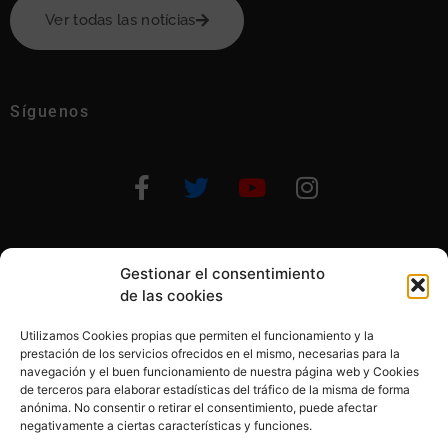
Ver todas las notícias
Síguenos
Gestionar el consentimiento
Otras formas de ayudar
de las cookies
Utilizamos Cookies propias que permiten el funcionamiento y la
prestación de los servicios ofrecidos en el mismo, necesarias para la
navegación y el buen funcionamiento de nuestra página web y Cookies
de terceros para elaborar estadísticas del tráfico de la misma de forma
anónima. No consentir o retirar el consentimiento, puede afectar
© 2020, Fundación Alba Pérez. All Rights Reserved
negativamente a ciertas características y funciones.