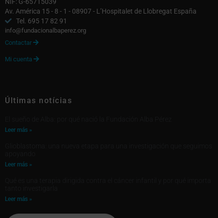
NIF: G-65715039
Av. América 15 - 8 - 1 - 08907 - L’Hospitalet de Llobregat España
Tel. 695 17 82 91
info@fundacionalbaperez.org
Contactar

Mi cuenta

Últimas notícias
El sueño de Alba: por qué nació la Fundación Alba Pérez
Leer más »
Glioblastoma: una nueva etapa para una investigación que seguimos
apoyando
Leer más »
Qué es una terapia dirigida contra el cáncer infantil y por qué importa
tanto investigarla
Leer más »