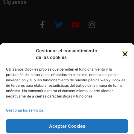
Síguenos
Gestionar el consentimiento
Otras formas de ayudar
de las cookies
Utilizamos Cookies propias que permiten el funcionamiento y la
prestación de los servicios ofrecidos en el mismo, necesarias para la
navegación y el buen funcionamiento de nuestra página web y Cookies
de terceros para elaborar estadísticas del tráfico de la misma de forma
anónima. No consentir o retirar el consentimiento, puede afectar
© 2020, Fundación Alba Pérez. All Rights Reserved
negativamente a ciertas características y funciones.
Aviso legal
Gestionar los servicios
Política de cookies
Aceptar Cookies