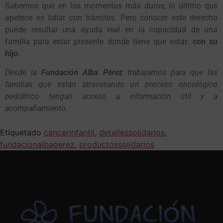
Sabem
os qu
e en l
os
m
o
men
tos
má
s
d
uros,
l
o ú
l
t
im
o qu
e
a
p
e
t
ece e
s
lidia
r
c
o
n
tr
ámi
t
e
s.
Pe
ro
c
o
n
o
ce
r
e
st
e de
r
ech
o
pu
ede resultar una ayuda
r
eal en la ca
p
acidad de
u
na
familia
p
a
r
a e
st
a
r pr
e
s
en
t
e d
o
nde
t
iene
qu
e e
st
a
r:
con su
hijo.
De
s
de la
F
u
ndaci
ó
n Alba Pé
r
e
z
tr
abajam
os p
a
r
a
qu
e la
s
familia
s qu
e e
st
án a
tr
a
v
e
s
and
o u
n
pro
ce
so o
nc
o
l
ó
gic
o
p
ediá
tr
ic
o t
engan acce
so
a inf
or
maci
ó
n
út
il y
a
ac
o
m
p
a
ñ
amien
to
.
Etiquetado
cancerinfantil
,
detallessolidarios
,
fundacionalbaperez
,
productossolidarios