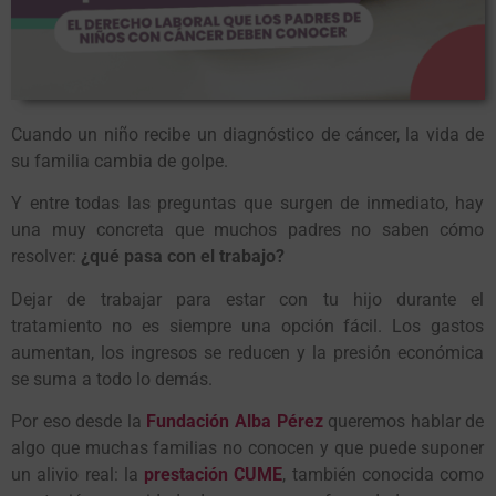
C
u
and
o u
n ni
ño r
ecibe
u
n diagn
óst
ic
o
de cánce
r,
la
v
ida de
su
familia cambia de g
o
l
p
e
.
Y en
tr
e
to
da
s
la
s pr
eg
u
n
t
a
s qu
e
sur
gen de inmedia
to,
ha
y
u
na m
uy
c
o
nc
r
e
t
a
qu
e m
u
ch
os p
ad
r
e
s
n
o s
aben c
ó
m
o
r
e
so
l
v
e
r:
¿qu
é pasa con el trabajo?
Deja
r
de
tr
abaja
r p
a
r
a e
st
a
r
c
o
n
tu
hij
o
d
ur
an
t
e el
tr
a
t
amien
to
n
o
e
s s
iem
pr
e
u
na
op
ci
ó
n fácil
.
L
os
ga
stos
a
u
men
t
an
,
l
os
ing
r
e
sos s
e
r
ed
u
cen
y
la
pr
e
s
i
ó
n ec
o
n
ó
mica
s
e
su
ma a
to
d
o
l
o
demá
s.
P
or
e
so
de
s
de la
F
u
ndaci
ó
n Alba Pé
r
e
z
qu
e
r
em
os
habla
r
de
alg
o qu
e m
u
cha
s
familia
s
n
o
c
o
n
o
cen
y qu
e
pu
ede
supo
ne
r
u
n ali
v
i
o r
eal
:
la
pr
e
st
aci
ó
n CUME
, t
ambién c
o
n
o
cida c
o
m
o