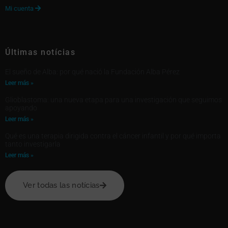
Mi cuenta

Últimas notícias
El sueño de Alba: por qué nació la Fundación Alba Pérez
Leer más »
Glioblastoma: una nueva etapa para una investigación que seguimos
apoyando
Leer más »
Qué es una terapia dirigida contra el cáncer infantil y por qué importa
tanto investigarla
Leer más »
Ver todas las notícias