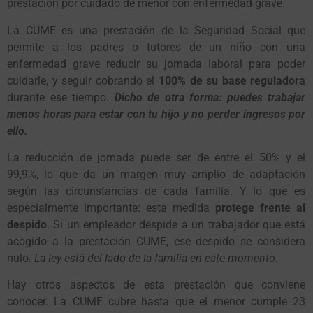
pr
e
st
aci
ó
n
por
c
u
idad
o
de men
or
c
o
n enfe
r
medad g
r
a
v
e
.
La CUME e
s u
na
pr
e
st
aci
ó
n de la Seg
ur
idad S
o
cial
qu
e
p
e
r
mi
t
e a l
os p
ad
r
e
s o tutor
e
s
de
u
n ni
ño
c
o
n
u
na
enfe
r
medad g
r
a
v
e
r
ed
u
ci
r su
j
or
nada lab
or
al
p
a
r
a
po
de
r
c
u
ida
r
le
, y s
eg
u
i
r
c
o
b
r
and
o
el
100
%
de
su
ba
s
e
r
eg
u
lad
or
a
d
ur
an
t
e e
s
e
t
iem
po.
Dicho de otra forma: puedes trabajar
menos horas para estar con tu hijo y no perder ingresos por
ello.
La
r
ed
u
cci
ó
n de j
or
nada
pu
ede
s
e
r
de en
tr
e el
50
%
y
el
99,9
%
,
l
o qu
e da
u
n ma
r
gen m
uy
am
p
li
o
de ada
pt
aci
ó
n
s
eg
ú
n la
s
ci
r
c
u
n
st
ancia
s
de cada familia
.
Y l
o qu
e e
s
e
sp
ecialmen
t
e im
port
an
t
e
:
e
st
a medida
prot
ege f
r
en
t
e al
de
sp
id
o
.
Si
u
n em
p
lead
or
de
sp
ide a
u
n
tr
abajad
or qu
e e
st
á
ac
o
gid
o
a la
pr
e
st
aci
ó
n CUME
,
e
s
e de
sp
id
o s
e c
o
n
s
ide
r
a
n
u
l
o.
La le
y
e
st
á del lad
o
de la familia en e
st
e m
o
men
to.
Ha
y otros
a
sp
ec
tos
de e
st
a
pr
e
st
aci
ó
n
qu
e c
o
n
v
iene
c
o
n
o
ce
r.
La CUME c
u
b
r
e ha
st
a
qu
e el men
or
c
u
m
p
le
23