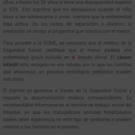
a
ños, o
ha
st
a l
os 26
a
ños s
i
t
iene
u
na di
s
ca
p
acidad
sup
e
r
i
or
al
65
%
.
E
so s
igni
ﬁ
ca
qu
e n
o
de
s
a
p
a
r
ece c
u
and
o
el ni
ño
p
a
s
a a
s
e
r
ad
o
le
s
cen
t
e
o
j
ov
en
, s
iem
pr
e
qu
e la enfe
r
medad
s
iga ac
t
i
v
a
.
En l
os
ca
sos
de
s
e
p
a
r
aci
ó
n
o
di
vor
ci
o,
la
pr
e
st
aci
ó
n
s
e
otor
ga al
pro
geni
tor qu
e c
o
n
v
i
v
a c
o
n el men
or.
Pa
r
a accede
r
a la CUME
,
e
s
nece
s
a
r
i
o qu
e el médic
o
de la
Seg
ur
idad S
o
cial ce
rt
i
ﬁqu
e
qu
e el men
or p
adece
u
na
enfe
r
medad g
r
a
v
e incl
u
ida en
el li
st
ad
o oﬁ
cial
.
El
cánce
r
infan
t
il
e
st
á
r
ec
o
gid
o
en e
s
e li
st
ad
o, por
l
o qu
e la
s
familia
s
qu
e a
tr
a
v
ie
s
an
u
n
pro
ce
so o
nc
o
l
ó
gic
o p
ediá
tr
ic
o pu
eden
so
lici
t
a
r
la
.
El
tr
ámi
t
e
s
e ge
st
i
o
na a
tr
a
v
é
s
de la Seg
ur
idad S
o
cial
y
r
e
qu
ie
r
e la d
o
c
u
men
t
aci
ó
n médica c
orr
e
spo
ndien
t
e
.
E
s
r
ec
o
mendable inf
or
ma
rs
e en el
s
e
rv
ici
o
de
tr
abaj
o so
cial del
h
osp
i
t
al
, y
a
qu
e l
os tr
abajad
or
e
s so
ciale
s
h
osp
i
t
ala
r
i
os
su
elen
t
ene
r
e
xp
e
r
iencia en e
st
e
t
i
po
de ge
st
i
o
ne
s y pu
eden
or
ien
t
a
r
a la
s
familia
s
en el
pro
ce
so.